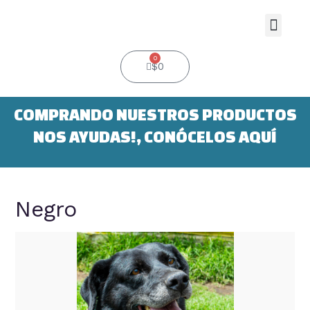
Ir
al
Men
contenido
0
Cart
$
0
COMPRANDO NUESTROS PRODUCTOS
NOS AYUDAS!, CONÓCELOS AQUÍ
Navegación
de
Negro
entradas