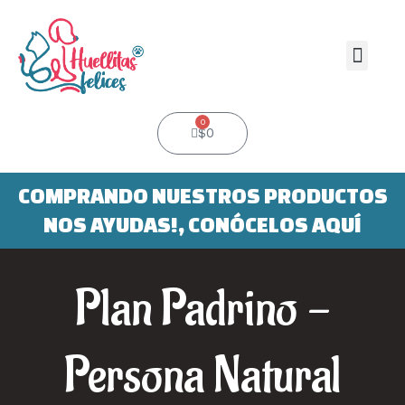
Ir
al
contenido
Men
0
Cart
$
0
COMPRANDO NUESTROS PRODUCTOS
NOS AYUDAS!, CONÓCELOS AQUÍ
Plan Padrino -
Persona Natural