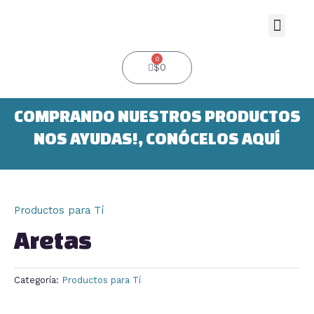
Ir
al
Men
contenido
0
Cart
$
0
COMPRANDO NUESTROS PRODUCTOS
NOS AYUDAS!, CONÓCELOS AQUÍ
Productos para Tí
Aretas
Categoría:
Productos para Tí