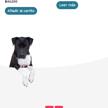
$
44,000
Leer más
Añadir al carrito
F
I