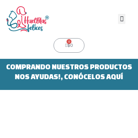
Ir
al
contenido
Men
0
Cart
$
0
COMPRANDO NUESTROS PRODUCTOS
NOS AYUDAS!, CONÓCELOS AQUÍ
Dispensador
de
Bolsas
de
Emoji
cantidad