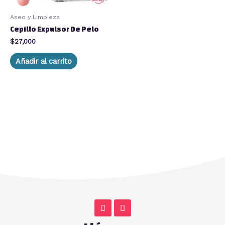
Aseo y Limpieza
Cepillo Expulsor De Pelo
$
27,000
Añadir al carrito
F
I
a
n
c
s