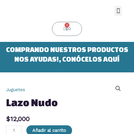
Ir
al
Men
contenido
0
Cart
$
0
COMPRANDO NUESTROS PRODUCTOS
NOS AYUDAS!, CONÓCELOS AQUÍ
Lazo
Nudo
Juguetes
cantidad
Lazo Nudo
$
12,000
Añadir al carrito