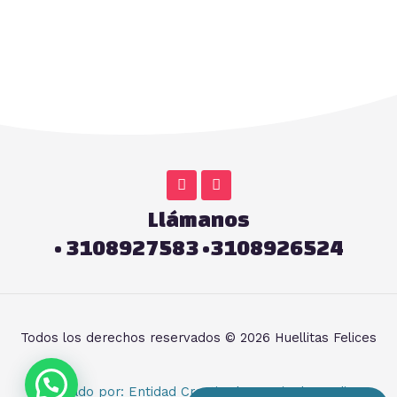
F
I
a
n
c
s
Llámanos
e
t
b
a
• 3108927583 •3108926524
o
g
o
r
k
a
-
m
f
Todos los derechos reservados © 2026 Huellitas Felices
Diseñado por: Entidad Creativa | Agencia de Medios