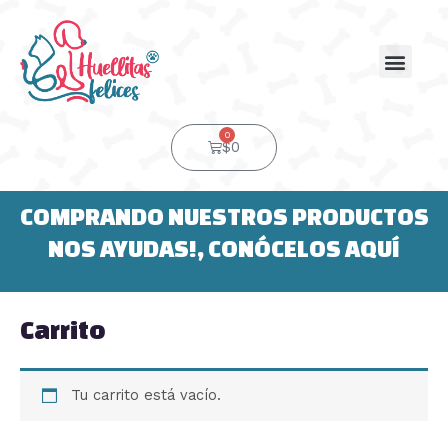
Ir
al
contenido
Men
0
Cart
$
0
COMPRANDO NUESTROS PRODUCTOS
NOS AYUDAS!, CONÓCELOS AQUÍ
Carrito
Tu carrito está vacío.