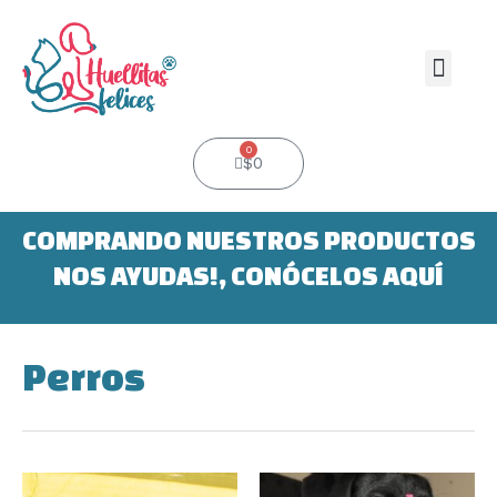
Ir
al
contenido
Men
0
Cart
$
0
COMPRANDO NUESTROS PRODUCTOS
NOS AYUDAS!, CONÓCELOS AQUÍ
Perros