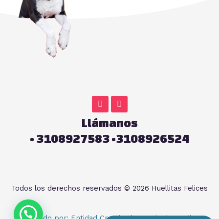
F
I
a
n
c
s
Llámanos
e
t
b
a
• 3108927583 •3108926524
o
g
o
r
k
a
-
m
f
Todos los derechos reservados © 2026 Huellitas Felices
Diseñado por: Entidad Creativa | Agencia de Medios