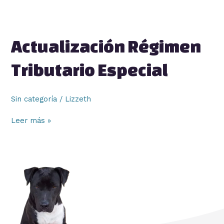
Actualización
Actualización Régimen
Régimen
Tributario
Tributario Especial
Especial
Sin categoría
/
Lizzeth
Leer más »