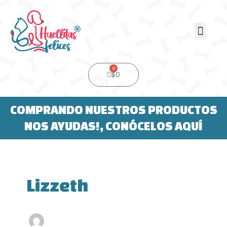
Ir
al
contenido
Men
0
Cart
$
0
COMPRANDO NUESTROS PRODUCTOS
NOS AYUDAS!, CONÓCELOS AQUÍ
Lizzeth